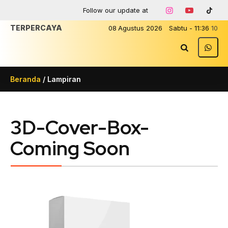
Follow our update at
TERPERCAYA
08
Agustus
2026
Sabtu
-
11
:
36
10
Beranda
/ Lampiran
3D-Cover-Box-
Coming Soon