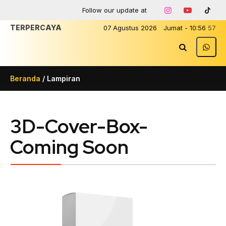
Follow our update at
TERPERCAYA
07
Agustus
2026
Jumat
-
10
:
56
57
Beranda
/ Lampiran
3D-Cover-Box-
Coming Soon