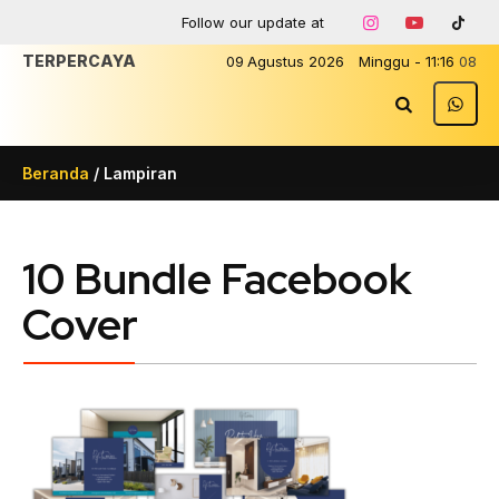
Follow our update at
TERPERCAYA
09
Agustus
2026
Minggu
-
11
:
16
08
Beranda
/ Lampiran
10 Bundle Facebook
Cover