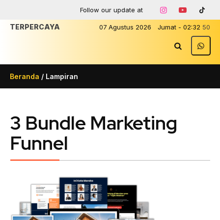
Follow our update at
TERPERCAYA
07
Agustus
2026
Jumat
-
02
:
32
50
Beranda
/ Lampiran
3 Bundle Marketing
Funnel