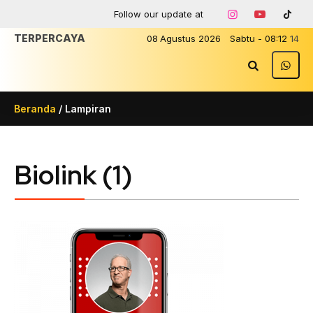
Follow our update at
TERPERCAYA
08
Agustus
2026
Sabtu
-
08
:
12
14
Beranda
/ Lampiran
Biolink (1)