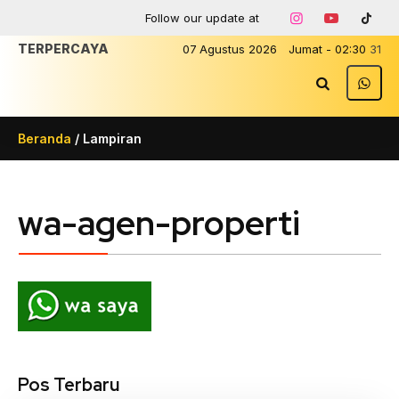
Follow our update at
TERPERCAYA
07
Agustus
2026
Jumat
-
02
:
30
31
Beranda
/ Lampiran
wa-agen-properti
Pos Terbaru