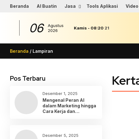
Beranda
AI Buatin
Jasa
Tools Aplikasi
Video
06
Agustus
Kamis
-
08
:
20
21
2026
Beranda
/ Lampiran
Kert
Pos Terbaru
Desember 1, 2025
Mengenal Peran AI
dalam Marketing hingga
Cara Kerja dan
Penerapannya
Desember 5, 2025