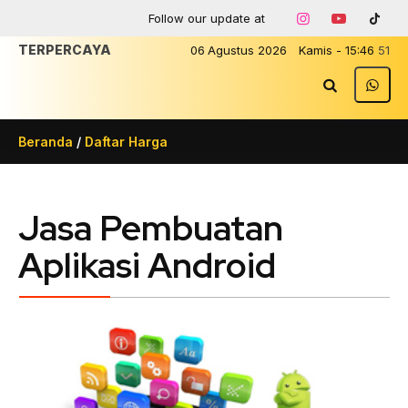
Follow our update at
TERPERCAYA
06
Agustus
2026
Kamis
-
15
:
46
51
Beranda
/
Daftar Harga
Jasa Pembuatan
Aplikasi Android