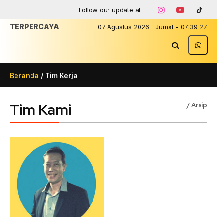
Follow our update at
TERPERCAYA
07
Agustus
2026
Jumat
-
07
:
39
27
Beranda
/
Tim Kerja
Tim Kami
/ Arsip