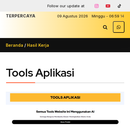
Follow our update at
T
09
Agustus
2026
Minggu
-
06
:
59
14
Beranda
/
Hasil Kerja
Tools Aplikasi