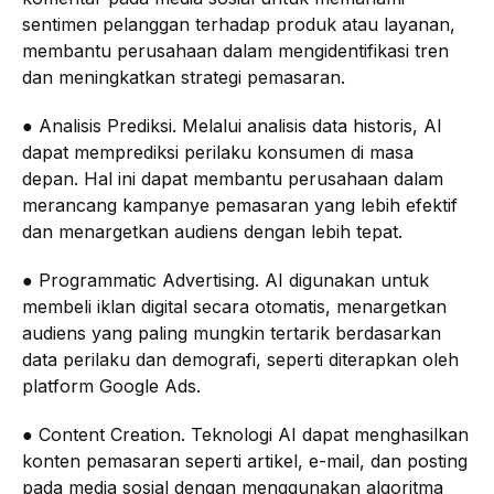
sentimen pelanggan terhadap produk atau layanan,
membantu perusahaan dalam mengidentifikasi tren
dan meningkatkan strategi pemasaran.
● Analisis Prediksi. Melalui analisis data historis, AI
dapat memprediksi perilaku konsumen di masa
depan. Hal ini dapat membantu perusahaan dalam
merancang kampanye pemasaran yang lebih efektif
dan menargetkan audiens dengan lebih tepat.
● Programmatic Advertising. AI digunakan untuk
membeli iklan digital secara otomatis, menargetkan
audiens yang paling mungkin tertarik berdasarkan
data perilaku dan demografi, seperti diterapkan oleh
platform Google Ads.
● Content Creation. Teknologi AI dapat menghasilkan
konten pemasaran seperti artikel, e-mail, dan posting
pada media sosial dengan menggunakan algoritma