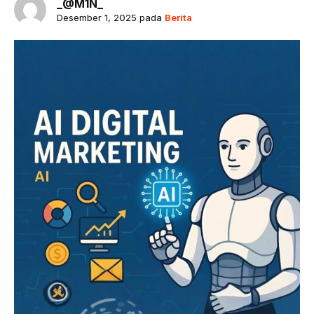
_@M1N_
Desember 1, 2025 pada
Berita