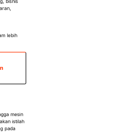
, bisnis
aran,
am lebih
an
ingga mesin
kan istilah
ng pada