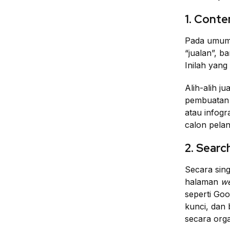
1. Conte
Pada umumny
“jualan”, 
Inilah yang
Alih-alih j
pembuatan k
atau infogr
calon pela
2. Searc
Secara sin
halaman
we
seperti Goo
kunci, dan 
secara orga