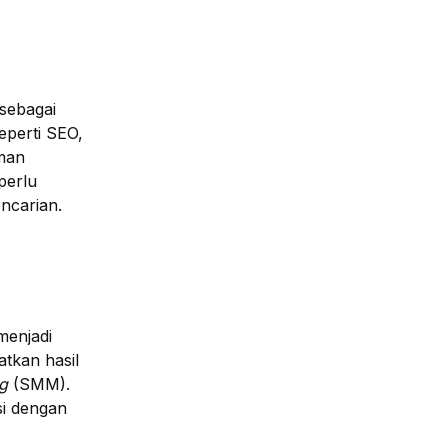
 sebagai
eperti SEO,
man
perlu
ncarian.
menjadi
tkan hasil
g
(SMM).
si dengan