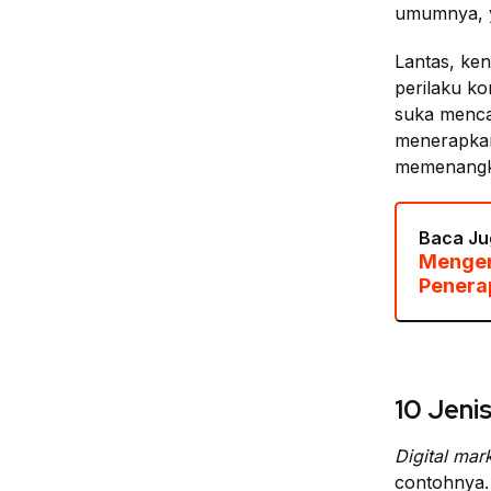
umumnya, y
Lantas, ke
perilaku ko
suka menca
menerapkan
memenangka
Baca Ju
Mengen
Penera
10 Jeni
Digital mar
contohnya.