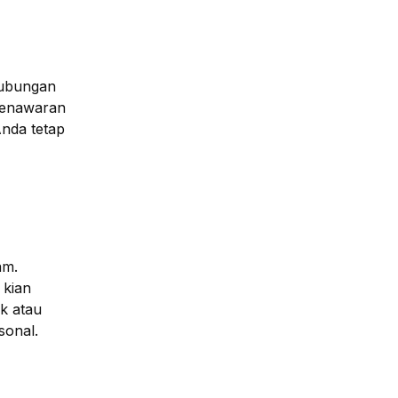
hubungan
penawaran
Anda tetap
am.
 kian
k atau
sonal.