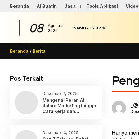
Beranda
AI Buatin
Jasa
Tools Aplikasi
Video
08
Agustus
Sabtu
-
15
:
37
16
2026
Beranda
/
Berita
Peng
Pos Terkait
Desember 1, 2025
Mengenal Peran AI
_@
dalam Marketing hingga
Cara Kerja dan
Des
Penerapannya
Hanya menga
Desember 3, 2025