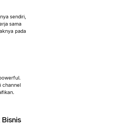
nya sendiri,
erja sama
paknya pada
owerful.
i channel
fikan.
 Bisnis