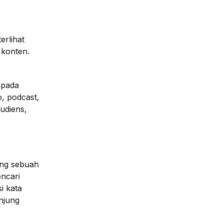
erlihat
 konten.
 pada
, podcast,
udiens,
ong sebuah
ncari
i kata
njung