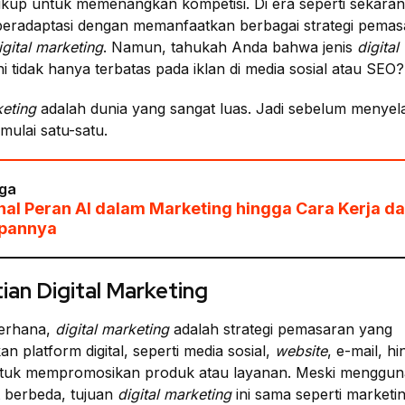
cukup untuk memenangkan kompetisi. Di era seperti sekarang
 beradaptasi dengan memanfaatkan berbagai strategi pemas
igital marketing
. Namun, tahukah Anda bahwa jenis
digital
ni tidak hanya terbatas pada iklan di media sosial atau SEO?
keting
adalah dunia yang sangat luas. Jadi sebelum menyel
mulai satu-satu.
ga
al Peran AI dalam Marketing hingga Cara Kerja d
pannya
ian Digital Marketing
erhana,
digital marketing
adalah strategi pemasaran yang
 platform digital, seperti media sosial,
website
, e-mail, h
ntuk mempromosikan produk atau layanan. Meski mengguna
t berbeda, tujuan
digital marketing
ini sama seperti marketi