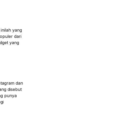
inilah yang
opuler dari
dget yang
stagram dan
ang disebut
ng punya
gi