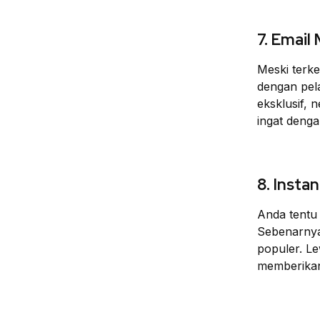
7. Email
Meski terk
dengan pel
eksklusif, 
ingat deng
8. Insta
Anda tentu
Sebenarnya,
populer. L
memberikan