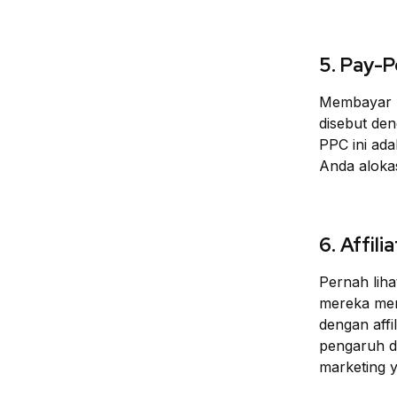
5. Pay-P
Membayar bi
disebut de
PPC ini ad
Anda alokas
6. Affil
Pernah lih
mereka mend
dengan affi
pengaruh di
marketing y