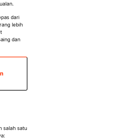
ualan.
pas dari
rang lebih
t
saing dan
an
h salah satu
a: