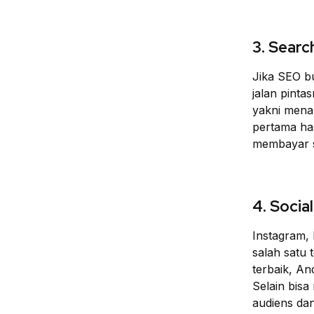
3. Searc
Jika SEO bu
jalan pinta
yakni mena
pertama ha
membayar se
4. Socia
Instagram, 
salah satu 
terbaik, An
Selain bis
audiens da