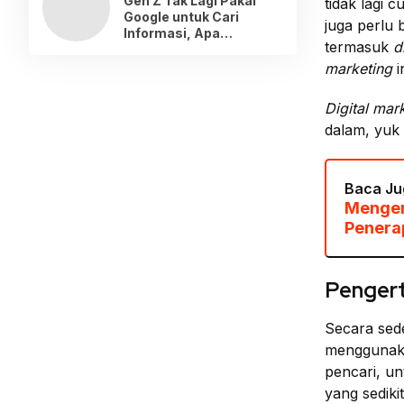
Gen Z Tak Lagi Pakai
tidak lagi 
Google untuk Cari
juga perlu
Informasi, Apa
termasuk
d
Gantinya?
marketing
i
Digital mar
dalam, yuk 
Baca Ju
Mengen
Penera
Pengert
Secara sed
menggunakan
pencari, u
yang sediki