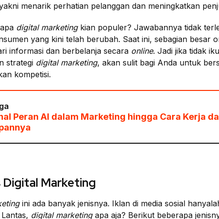
akni menarik perhatian pelanggan dan meningkatkan penj
napa
digital marketing
kian populer? Jawabannya tidak terle
nsumen yang kini telah berubah. Saat ini, sebagian besar o
ri informasi dan berbelanja secara
online
. Jadi jika tidak iku
 strategi
digital marketing
, akan sulit bagi Anda untuk ber
n kompetisi.
ga
al Peran AI dalam Marketing hingga Cara Kerja d
pannya
s Digital Marketing
keting
ini ada banyak jenisnya. Iklan di media sosial hanyala
 Lantas,
digital marketing
apa aja? Berikut beberapa jenisny