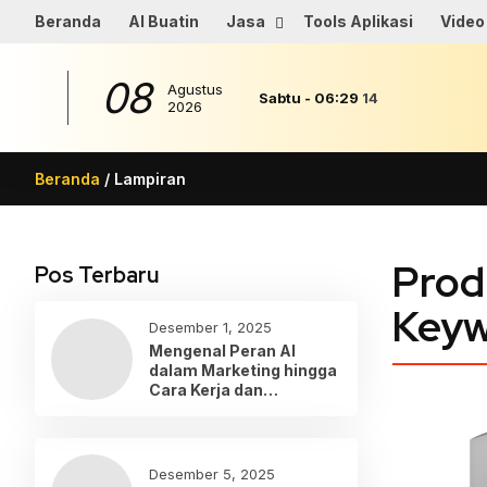
Beranda
AI Buatin
Jasa
Tools Aplikasi
Video
08
Agustus
Sabtu
-
06
:
29
14
2026
Beranda
/ Lampiran
Prod
Pos Terbaru
Keyw
Desember 1, 2025
Mengenal Peran AI
dalam Marketing hingga
Cara Kerja dan
Penerapannya
Desember 5, 2025