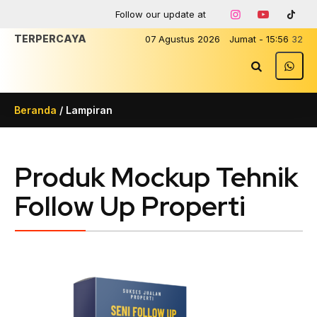
Follow our update at
TERPER
07
Agustus
2026
Jumat
-
15
:
56
32
Beranda
/ Lampiran
Produk Mockup Tehnik
Follow Up Properti