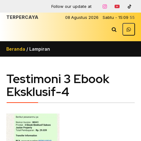
Follow our update at
TERPERCAYA
08
Agustus
2026
Sabtu
-
15
:
09
55
Beranda
/ Lampiran
Testimoni 3 Ebook
Eksklusif-4