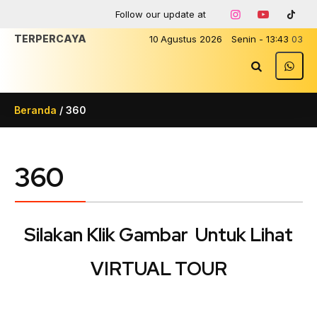
Follow our update at
TERPERCAYA
10
Agustus
2026
Senin
-
13
:
43
03
Beranda
/
360
360
Silakan Klik Gambar Untuk Lihat
VIRTUAL TOUR