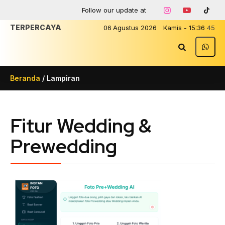
Follow our update at
TERPERCAYA
06
Agustus
2026
Kamis
-
15
:
36
45
Beranda
/ Lampiran
Fitur Wedding &
Prewedding