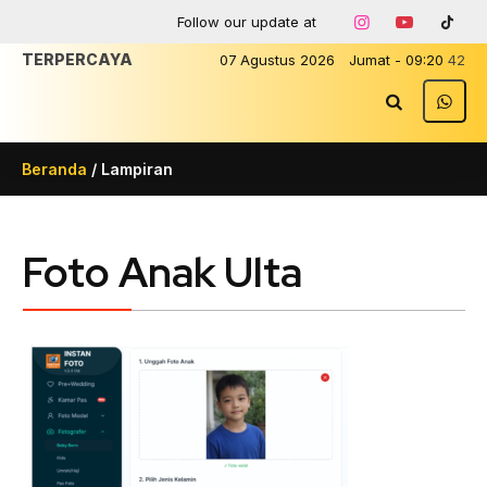
Follow our update at
TERPERCAYA
07
Agustus
2026
Jumat
-
09
:
20
42
Beranda
/ Lampiran
Foto Anak Ulta