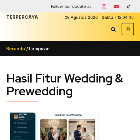
Follow our update at
TERPERCAYA
08
Agustus
2026
Sabtu
-
12
:
04
30
Beranda
/ Lampiran
Hasil Fitur Wedding &
Prewedding