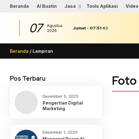
Beranda
AI Buatin
Jasa
Tools Aplikasi
Video
07
Agustus
Jumat
-
07
:
51
43
2026
Beranda
/ Lampiran
Foto
Pos Terbaru
Desember 5, 2025
Pengertian Digital
Marketing
Desember 1, 2025
Mengenal Peran AI