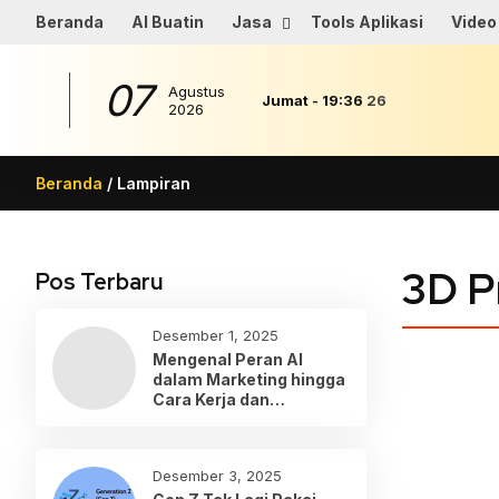
Beranda
AI Buatin
Jasa
Tools Aplikasi
Video
07
Agustus
Jumat
-
19
:
36
26
2026
Beranda
/ Lampiran
3D P
Pos Terbaru
Desember 1, 2025
Mengenal Peran AI
dalam Marketing hingga
Cara Kerja dan
Penerapannya
Desember 3, 2025