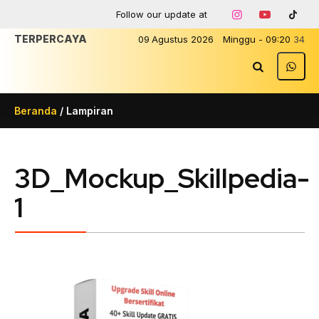
Follow our update at
TERP
09
Agustus
2026
Minggu
-
09
:
20
34
Beranda
/ Lampiran
3D_Mockup_Skillpedia-
1