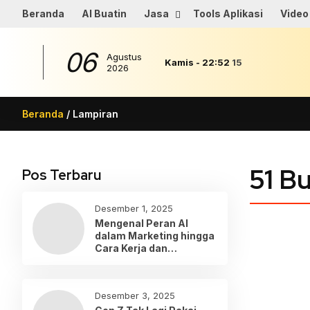
Beranda
AI Buatin
Jasa
Tools Aplikasi
Video
06
Agustus
Kamis
-
22
:
52
15
2026
Beranda
/ Lampiran
51 B
Pos Terbaru
Desember 1, 2025
Mengenal Peran AI
dalam Marketing hingga
Cara Kerja dan
Penerapannya
Desember 3, 2025