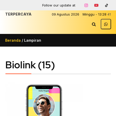
Follow our update at
TERPERCAYA
09
Agustus
2026
Minggu
-
13
:
28
41
Beranda
/ Lampiran
Biolink (15)