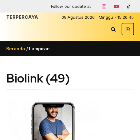
Follow our update at
09
Agustus
2026
Minggu
-
15
:
26
45
Beranda
/ Lampiran
Biolink (49)