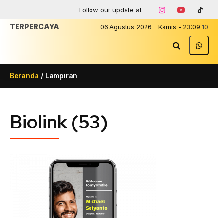
Follow our update at
TERPERCAYA
06
Agustus
2026
Kamis
-
23
:
09
10
Beranda
/ Lampiran
Biolink (53)