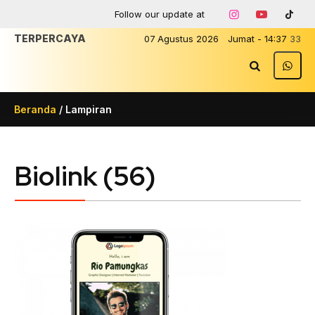
Follow our update at
TERPERCAYA
07
Agustus
2026
Jumat
-
14
:
37
33
Beranda
/ Lampiran
Biolink (56)