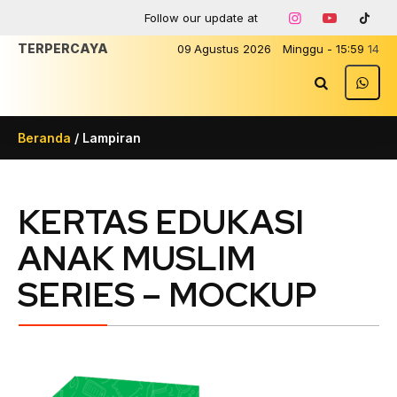
Follow our update at
TERPERCAYA
09
Agustus
2026
Minggu
-
15
:
59
14
Beranda
/ Lampiran
KERTAS EDUKASI
ANAK MUSLIM
SERIES – MOCKUP