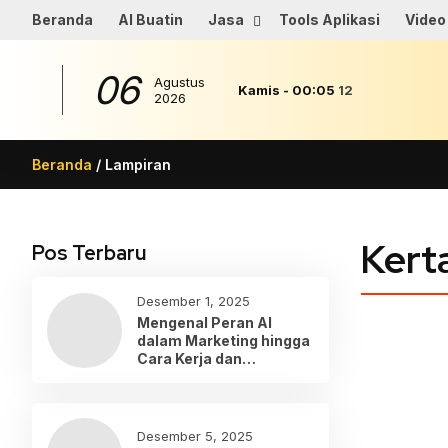
Beranda
AI Buatin
Jasa
Tools Aplikasi
Video
06
Agustus
Kamis
-
00
:
05
12
2026
Beranda
/ Lampiran
Kert
Pos Terbaru
Desember 1, 2025
Mengenal Peran AI
dalam Marketing hingga
Cara Kerja dan
Penerapannya
Desember 5, 2025