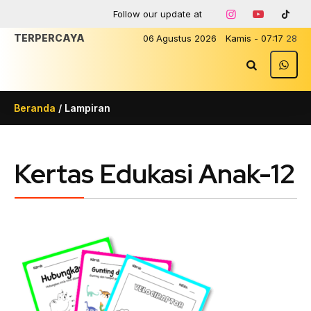
Follow our update at
TERPERCAYA
06
Agustus
2026
Kamis
-
07
:
17
28
Beranda
/ Lampiran
Kertas Edukasi Anak-12