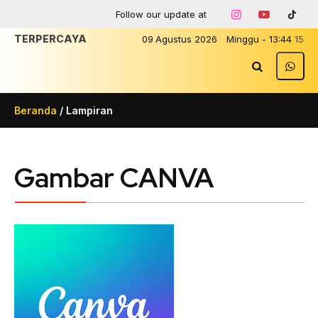
Follow our update at
TERP
09
Agustus
2026
Minggu
-
13
:
44
15
Beranda
/ Lampiran
Gambar CANVA