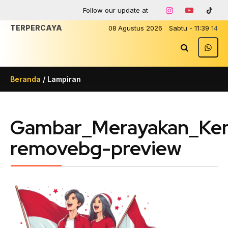
Follow our update at
TERPERCAYA
08
Agustus
2026
Sabtu
-
11
:
39
14
Beranda
/ Lampiran
Gambar_Merayakan_Kem
removebg-preview