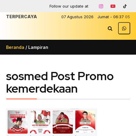
Follow our update at
TERPERCAYA
07
Agustus
2026
Jumat
-
06
:
37
05
Beranda
/ Lampiran
sosmed Post Promo
kemerdekaan