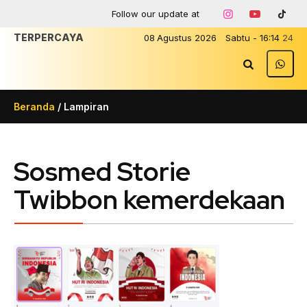
Follow our update at
TERPERCAYA
08
Agustus
2026
Sabtu
-
16
:
14
24
Beranda
/ Lampiran
Sosmed Storie
Twibbon kemerdekaan