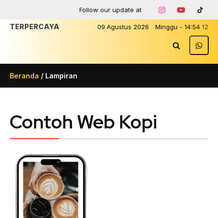
Follow our update at
TERPERCAYA
09
Agustus
2026
Minggu
-
14
:
54
12
Beranda
/ Lampiran
Contoh Web Kopi