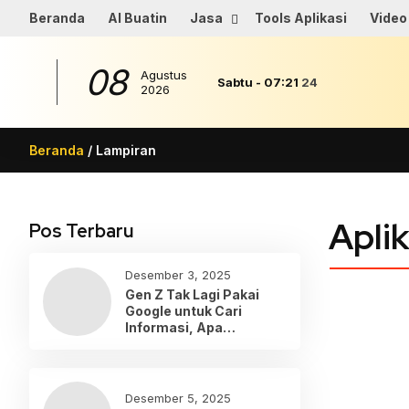
Beranda
AI Buatin
Jasa
Tools Aplikasi
Video
08
Agustus
Sabtu
-
07
:
21
24
2026
Beranda
/ Lampiran
Apli
Pos Terbaru
Desember 3, 2025
Gen Z Tak Lagi Pakai
Google untuk Cari
Informasi, Apa
Gantinya?
Desember 5, 2025