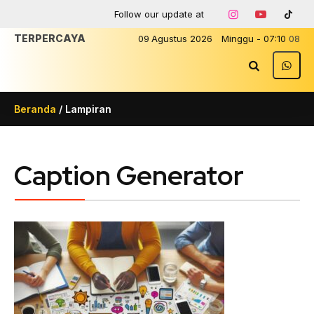
Follow our update at
TERPE
09
Agustus
2026
Minggu
-
07
:
10
08
Beranda
/ Lampiran
Caption Generator