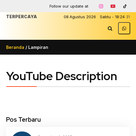
Follow our update at
TERPERCAYA
08
Agustus
2026
Sabtu
-
18
:
24
31
Beranda
/ Lampiran
YouTube Description
Pos Terbaru