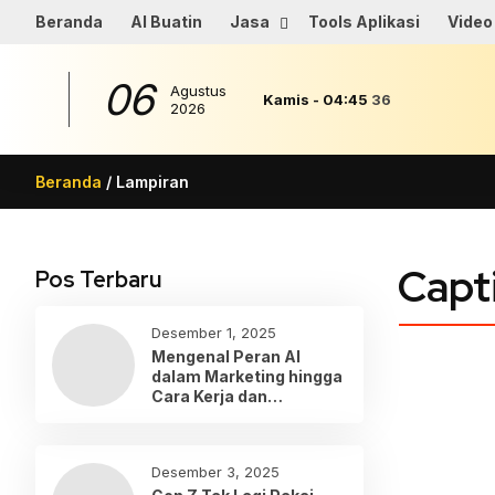
Beranda
AI Buatin
Jasa
Tools Aplikasi
Video
06
Agustus
Kamis
-
04
:
45
36
2026
Beranda
/ Lampiran
Capt
Pos Terbaru
Desember 1, 2025
Mengenal Peran AI
dalam Marketing hingga
Cara Kerja dan
Penerapannya
Desember 3, 2025