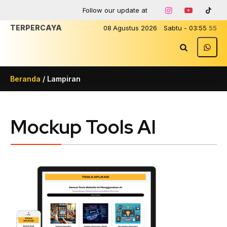
Follow our update at
TERPERCAYA
08
Agustus
2026
Sabtu
-
03
:
55
55
Beranda
/ Lampiran
Mockup Tools AI